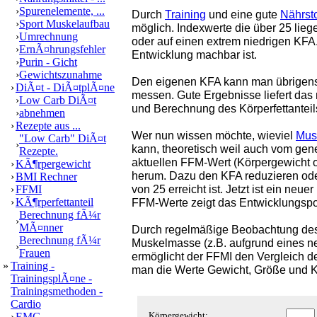
›
Spurenelemente, ...
Durch
Training
und eine gute
Nährst
›
Sport Muskelaufbau
möglich. Indexwerte die über 25 lie
›
Umrechnung
oder auf einen extrem niedrigen KFA
›
ErnÃ¤hrungsfehler
Entwicklung machbar ist.
›
Purin - Gicht
›
Gewichtszunahme
Den eigenen KFA kann man übrigens
›
DiÃ¤t - DiÃ¤tplÃ¤ne
messen. Gute Ergebnisse liefert das
›
Low Carb DiÃ¤t
und Berechnung des Körperfettanteil
›
abnehmen
›
Rezepte aus ...
Wer nun wissen möchte, wieviel
Mus
"Low Carb" DiÃ¤t
›
kann, theoretisch weil auch vom gene
Rezepte.
aktuellen FFM-Wert (Körpergewicht o
›
KÃ¶rpergewicht
herum. Dazu den KFA reduzieren ode
›
BMI Rechner
von 25 erreicht ist. Jetzt ist ein ne
›
FFMI
›
KÃ¶rperfettanteil
FFM-Werte zeigt das Entwicklungspo
Berechnung fÃ¼r
›
MÃ¤nner
Durch regelmäßige Beobachtung des F
Berechnung fÃ¼r
Muskelmasse (z.B. aufgrund eines ne
›
Frauen
ermöglicht der FFMI den Vergleich d
»
Training -
man die Werte Gewicht, Größe und K
TrainingsplÃ¤ne -
Trainingsmethoden -
Cardio
›
EMG