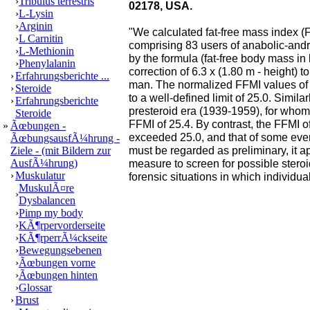
›
Tribulus terrestris
02178, USA.
›
L-Lysin
›
Arginin
"We calculated fat-free mass index (
›
L Carnitin
comprising 83 users of anabolic-andr
›
L-Methionin
by the formula (fat-free body mass in 
›
Phenylalanin
correction of 6.3 x (1.80 m - height) 
›
Erfahrungsberichte ...
man. The normalized FFMI values of 
›
Steroide
to a well-defined limit of 25.0. Simil
›
Erfahrungsberichte
presteroid era (1939-1959), for who
Steroide
FFMI of 25.4. By contrast, the FFMI o
»
Ãœbungen -
exceeded 25.0, and that of some eve
ÃœbungsausfÃ¼hrung -
must be regarded as preliminary, it a
Ziele - (mit Bildern zur
AusfÃ¼hrung)
measure to screen for possible steroid
›
Muskulatur
forensic situations in which individu
MuskulÃ¤re
›
Dysbalancen
›
Pimp my body
›
KÃ¶rpervorderseite
›
KÃ¶rperrÃ¼ckseite
›
Bewegungsebenen
›
Ãœbungen vorne
›
Ãœbungen hinten
›
Glossar
›
Brust