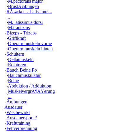
›
M.pectoralis major
›
BrustÃ¼bungen
›
RÃ¼cken - Latissimus -
...
›
M. latissimus dorsi
›
M.trapezius
›
Bizeps - Trizeps
›
Griffkraft
›
Oberarmmuskeln vorne
›
Oberarmmuskeln hinten
›
Schultern
›
Deltamuskeln
›
Rotatoren
›
Bauch Beine Po
›
Bauchmuskulatur
›
Beine
›
Abduktion / Adduktion
MuskelvergrÃ¶ÃŸerung
›
...
›
Ãœbungen
»
Ausdauer
›
Was bewirkt
Ausdauersport ?
›
Krafttraining
›
Fettverbrennung