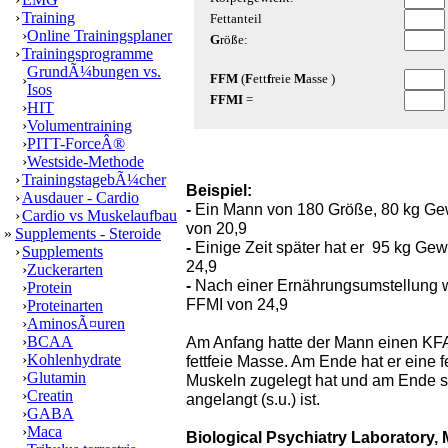
›
Training
›
Online Trainingsplaner
›
Trainingsprogramme
GrundÃ¼bungen vs.
›
Isos
›
HIT
›
Volumentraining
›
PITT-ForceÂ®
›
Westside-Methode
›
TrainingstagebÃ¼cher
Beispiel:
›
Ausdauer - Cardio
-
Ein Mann von 180 Größe, 80 kg Ge
›
Cardio vs Muskelaufbau
von 20,9
»
Supplements - Steroide
-
Einige Zeit später hat er 95 kg G
›
Supplements
24,9
›
Zuckerarten
-
Nach einer Ernährungsumstellung w
›
Protein
FFMI von 24,9
›
Proteinarten
›
AminosÃ¤uren
›
BCAA
Am Anfang hatte der Mann einen KF
›
Kohlenhydrate
fettfeie Masse. Am Ende hat er eine 
›
Glutamin
Muskeln zugelegt hat und am Ende s
›
Creatin
angelangt (s.u.) ist.
›
GABA
›
Maca
Biological Psychiatry Laboratory,