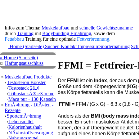
Infos zum Thema:
Muskelaufbau
und
schnelle Gewichtszunahme
durch
Training
mit
Bodybuilding Ernährung
, sowie dem
Fettabbau
Training für eine optimale
Fettverbrennung.
Home (Startseite)
Suchen
Kontakt
Impressum
Sporternährung
Sch
» Home (Startseite)
FFMI = Fettfreier
Haftungsausschluss
»
Muskelaufbau Produkte
Der
FFMI
ist ein
Index
, der aus dem 
›
Testosteron Booster
G
röße und dem Körpergewicht (
KG
)
›
Testostack 2â„¢
des Körperfettanteils kann die Musk
›
TribustackÂ® eXtreme
›
Maca pur - 130 Kapseln
FFMI
= FFM / (G x G) + 6,3 x (1,8 - 
»
ErnÃ¤hrung - DiÃ¤ten -
Rezepte
Anders als der
BMI (body mass ind
›
SporternÃ¤hrung
›
Lebensmittel
besser. Ein sehr muskulöser Athlet m
›
Kalorienhaushalt
haben, der auf Übergewicht deutet. D
›
NÃ¤hrstoffversorgung
aufgrund eines hohen Körperfettantei
›
Nahrungsmittel - ...