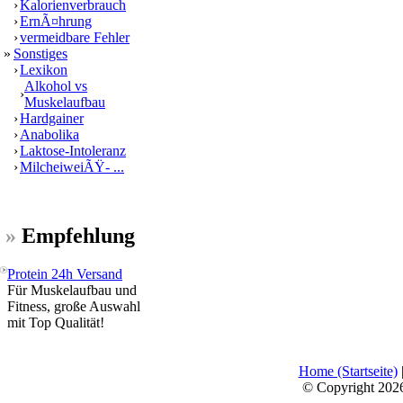
›
Kalorienverbrauch
›
ErnÃ¤hrung
›
vermeidbare Fehler
»
Sonstiges
›
Lexikon
Alkohol vs
›
Muskelaufbau
›
Hardgainer
›
Anabolika
›
Laktose-Intoleranz
›
MilcheiweiÃŸ- ...
»
Empfehlung
Protein 24h Versand
Für Muskelaufbau und
Fitness, große Auswahl
mit Top Qualität!
Home (Startseite)
© Copyright 202